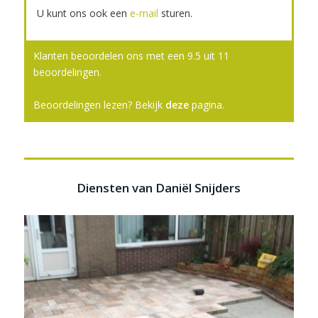
U kunt ons ook een
e-mail
sturen.
Klanten beoordelen ons met een
9.5
uit
11
beoordelingen.
Beoordelingen lezen? Bekijk
deze
pagina.
Diensten van Daniël Snijders