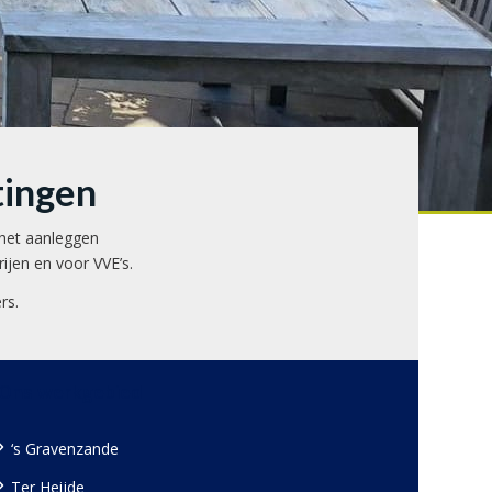
tingen
 het aanleggen
ijen en voor VVE’s.
rs.
Ons werkgebied
‘s Gravenzande
Ter Heijde