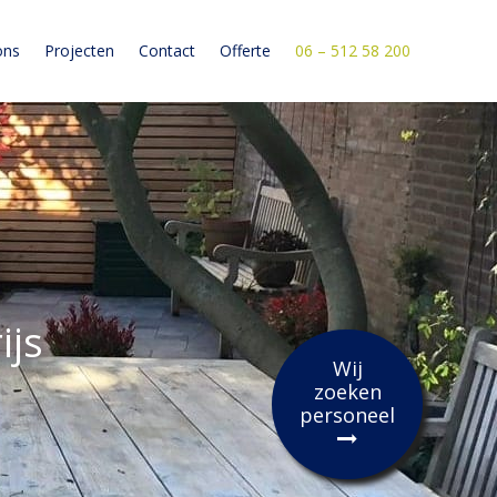
ons
Projecten
Contact
Offerte
06 – 512 58 200
ijs
Wij
zoeken
personeel