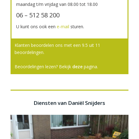
maandag t/m vrijdag van 08.00 tot 18.00
06 – 512 58 200
U kunt ons ook een
e-mail
sturen.
Klanten beoordelen ons met een
9.5
uit
11
beoordelingen.
Beoordelingen lezen? Bekijk
deze
pagina.
Diensten van Daniël Snijders