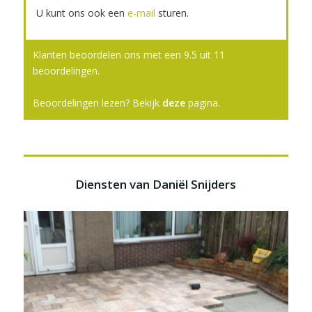
U kunt ons ook een
e-mail
sturen.
Klanten beoordelen ons met een
9.5
uit
11
beoordelingen.
Beoordelingen lezen? Bekijk
deze
pagina.
Diensten van Daniël Snijders