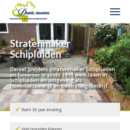
Stratenmaker
Schipluiden
Daniel Snijders stratenmaker Schipluiden
en hovenier is sinds 1999 werkzaam in
Schipluiden en omgeving als
hoveniersbedrijf en bestratingsbedrijf.
Ruim 30 jaar ervaring
Veel tevreden klanten