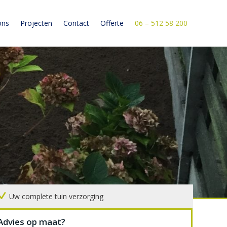
ons
Projecten
Contact
Offerte
06 – 512 58 200
Uw complete tuin verzorging
Advies op maat?