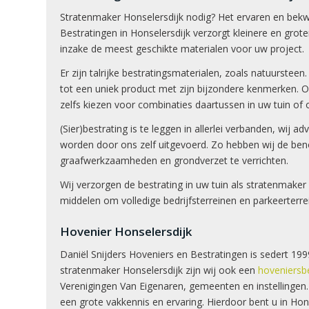
Stratenmaker Honselersdijk nodig? Het ervaren en bek
Bestratingen in Honselersdijk verzorgt kleinere en groter
inzake de meest geschikte materialen voor uw project.
Er zijn talrijke bestratingsmaterialen, zoals natuurstee
tot een uniek product met zijn bijzondere kenmerken. O
zelfs kiezen voor combinaties daartussen in uw tuin of op
(Sier)bestrating is te leggen in allerlei verbanden, wij
worden door ons zelf uitgevoerd. Zo hebben wij de be
graafwerkzaamheden en grondverzet te verrichten.
Wij verzorgen de bestrating in uw tuin als stratenmake
middelen om volledige bedrijfsterreinen en parkeerterre
Hovenier Honselersdijk
Daniël Snijders Hoveniers en Bestratingen is sedert 1
stratenmaker Honselersdijk zijn wij ook een
hoveniersbe
Verenigingen Van Eigenaren, gemeenten en instellinge
een grote vakkennis en ervaring. Hierdoor bent u in Hon