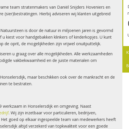
wame team stratenmakers van Daniël Snijders Hoveniers en
e (sier)bestratingen. Hierbij adviseren wij klanten uitgebreid
n. Natuursteen is door de natuur in miljoenen jaren is gevormd
f u kiest voor handgebakken klinkers of kinderkopjes. U kunt
 de oprit, de mogelijkheden zijn vrijwel onuitputtelijk.
K
 adviseren u graag over alle mogelijkheden. Alle werkzaamheden
nodigde vakbekwaamheid en de juiste materialen om
B
r Honselersdijk, maar beschikken ook over de mankracht en de
inen te bestraten.
999 werkzaam in Honselersdijk en omgeving. Naast
drijf
. Wij zijn inzetbaar voor particulieren, bedrijven,
n. Het goed op elkaar ingespeelde team van medewerkers heeft
selersdijk altijd verzekerd van topkwaliteit voor een goede