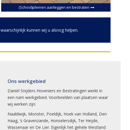
(School)pleinen aanleggen en bestraten
 waarschijnlijk kunnen wij u alsnog helpen.
Ons werkgebied
Daniël Snijders Hoveniers en Bestratingen werkt in
een ruim werkgebied. Voorbeelden van plaatsen waar
wij werken zijn:
Naaldwijk
,
Monster
,
Poeldijk
,
Hoek van Holland
,
Den
Haag
,
‘s Gravenzande
,
Honselersdijk
,
Ter Heijde
,
Wassenaar en
De Lier
. Eigenlijk het gehele
Westland